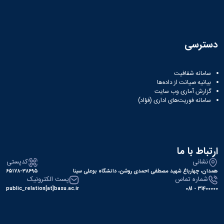
دسترسی
سامانه شفافیت
بیانیه صیانت از داده‌ها
گزارش آماری وب‌ سایت
سامانه فوریت‌های اداری (فؤاد)
ارتباط با ما
نشانی
کدپستی
همدان، چهارباغ شهید مصطفی احمدی روشن، دانشگاه بوعلی سینا
۶۵۱۷۸-۳۸۶۹۵
شماره تماس
پست الکترونیک
public_relation[at]basu.ac.ir
31400000 - 081